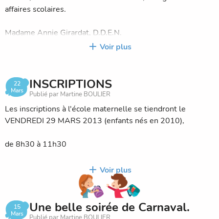
affaires scolaires.
Madame Annie Girardat, D.D.E.N.
Voir plus
Mesdames André-Bouvard, Barrand, Beurey, Jeudy,
Mathieu, Mongéni, Sorel et Messieurs Brelet, Goguillot,
Houser, Jeannenot Jérôme, Jeannenot Hervé, délégués de
INSCRIPTIONS
22
parents d’élèves.
Mars
Publié par Martine BOULIER
Les inscriptions à l'école maternelle se tiendront le
Mesdames Pobelle, Firanczuk, Bertrand, Mougey, Wioland,
VENDREDI 29 MARS 2013 (enfants nés en 2010),
Boulier, Barthet, enseignantes.
de 8h30 à 11h30
Membres excusés : Madame l’Inspectrice de la
circonscription, M. le Maire de Vergranne.
et de 13h30 à 16h30
Voir plus
Membres absents : Messieurs les Maires de Luxiol, Verne.
à l'école d'Autechaux.
Une belle soirée de Carnaval.
15
Mars
Publié par Martine BOULIER